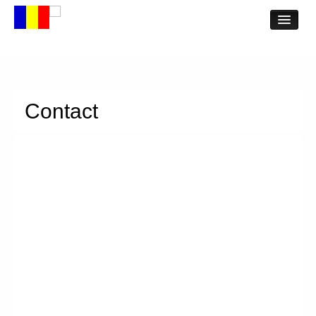
Acasa
Despre
Broderii
Contact
Toate broderiile
Catalog Online
Magazin Online
Contul meu
Plateste
Cosul meu
Contact