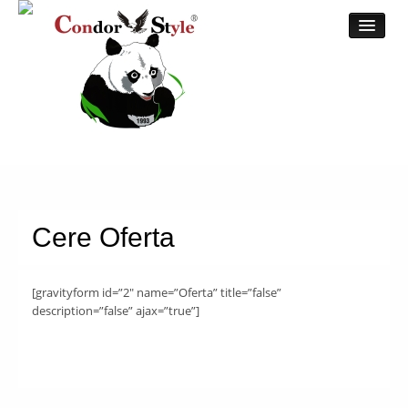
Acasa
Despre
Broderii
Cere Oferta
Toate broderiile
Catalog Online
Magazin Online
[gravityform id=”2″ name=”Oferta” title=”false”
description=”false” ajax=”true”]
Contul meu
Plateste
Cosul meu
Contact