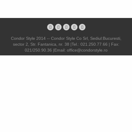
Condor Style 2014 -- Condor Style Co Srl, Sediul:Bucuresti,
sector 2, Str. Fantanica, nr. 38 |Tel.: 021.250.77.66 | Fax:
021/250.90.36 |Email: office@condorstyle.ro