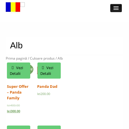
Acasa
Despre
Broderii
Alb
Toate broderiile
Catalog Online
Prima pagină
/ Culoare produs / Alb
Magazin Online
Vezi
Vezi
Reduceri!
Featured
Featured
Contul meu
Detalii
Detalii
Plateste
Super Offer
Panda Dad
Cosul meu
– Panda
lei
200.00
Contact
Family
lei
400.00
lei
300.00