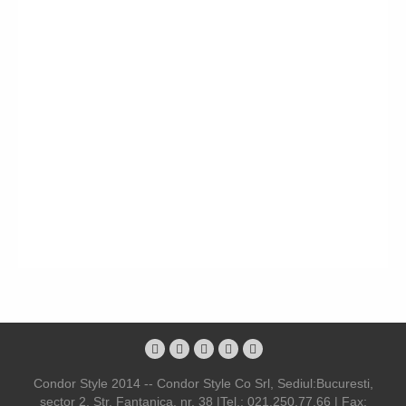
Condor Style 2014 -- Condor Style Co Srl, Sediul:Bucuresti,
sector 2, Str. Fantanica, nr. 38 |Tel.: 021.250.77.66 | Fax: