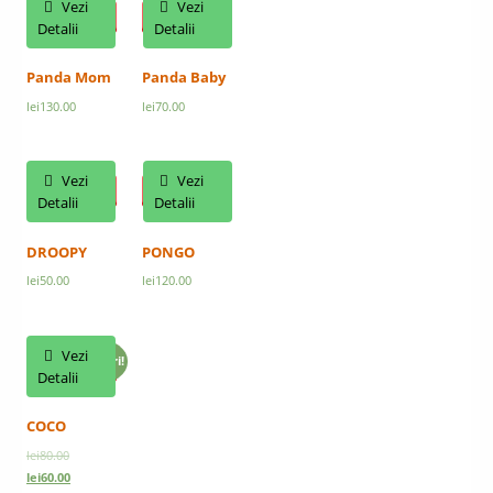
Vezi
Vezi
Featured
Featured
Detalii
Detalii
Panda Mom
Panda Baby
lei
130.00
lei
70.00
Vezi
Vezi
Featured
Featured
Detalii
Detalii
DROOPY
PONGO
lei
50.00
lei
120.00
Vezi
Reduceri!
Featured
Detalii
COCO
lei
80.00
lei
60.00